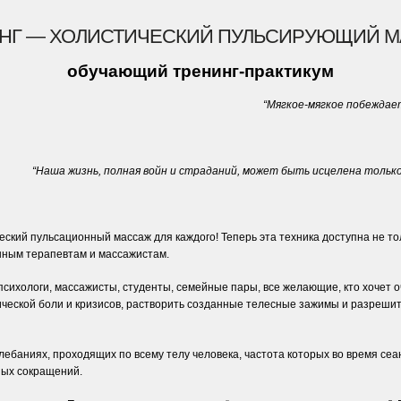
НГ — ХОЛИСТИЧЕСКИЙ ПУЛЬСИРУЮЩИЙ 
обучающий тренинг-практикум
“Мягкое-мягкое побежда
“Наша жизнь, полная войн и страданий, может быть исцелена тольк
ский пульсационный массаж для каждого! Теперь эта техника доступна не то
ным терапевтам и массажистам.
психологи, массажисты, студенты, семейные пары, все желающие, кто хочет оч
ческой боли и кризисов, растворить созданные телесные зажимы и разрешит
лебаниях, проходящих по всему телу человека, частота которых во время се
ных сокращений.