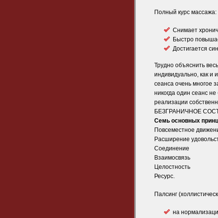
Полный курс массажа:
Снимает хронич
Быстро повышае
Достигается си
Трудно объяснить весь
индивидуально, как и 
сеанса очень многое з
никогда один сеанс не
реализации собственн
БЕЗГРАНИЧНОЕ СОС
Семь основных принц
Повсеместное движен
Расширение удовольс
Соединение
Взаимосвязь
Целостность
Ресурс.
Палсинг (холлистическ
на нормализаци