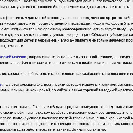
ля освоения. Поэтому ему можно научиться “для домашнего использования”. 
домашних условиях отношения более гармоничны, доверительны и открыты.
ь эффективным для мягкой коррекции позвоночника, лечения артритов, забо
ий массаж замедляет процесс старения и возвращает людям молодость благ
ему” каждый сустав и ускоряющему кровообращение, активизирует иммунную
ию внутриклеточных шлаков, улучшает координацию. Обладая глубоким рас
подходит для детей и беременных. Массаж является не только лечебной про
ты, нежности.
ческий массаж
(направление телесно-ориентированной терапии) — предста
является профилактическим, терапевтическим и реабилитационным методом.
ное средство для быстрого и качественного расслабления, гармонизации и и
аж
является хорошим диагностическим методом мышечных зажимов, связанн
вмами, или мышечной броней, по Райху. А так же хорошей методикой «распу
аж
пришел к нам из Европы, и обладает рядом преимуществ перед привычным
го своим глубинным подходом к работе с психологической составляющей чел
 Мягкое, пульсирующее и волновое воздействие на изменённые хронической б
ского протекания процессов, и как следствие, восстановлению нормального 
т нормализации работы всех вегетативных функций организма.