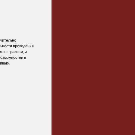
ючительно
ельности проведения
тся в разном, и
 возможностей в
киваю,