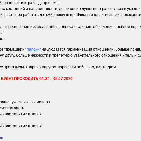
оченность и страхи, депрессия;
вых состояний и напряженности, достижение душевного равновесия и укрепл
ивность при работе с детьми, включая проблемы гиперактивности, неврозов 
растных явлений и замедление процесса старения, облегчение проблем перех
са;
ие.
уют “домашний”
палсинг
наблюдается гармонизация отношений, больше поним
руг другу, больше нежности и трепетного уважительного отношения к телу и 
ие
программы в паре с супругом, взрослым ребенком, партнером.
БУДЕТ ПРОХОДИТЬ 04.07 – 05.07 2020
трация участников семинара.
ическая часть.
ческое занятие в парах.
ческое занятие в парах.
ля