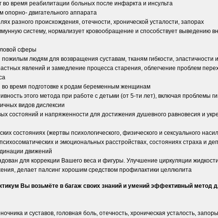
г во время реабилитации больных после инфаркта и инсульта
м опорно- двигательного аппарата
лях разного происхождения, отечности, хронической усталости, запорах
ммунную систему, нормализует кровообращение и способствует выведению в
оловой сферы
н пожилым людям для возвращения суставам, тканям гибкости, эластичности 
растных явлений и замедление процесса старения, облегчение проблем перех
са
н во время подготовке к родам беременным женщинам
вность этого метода при работе с детьми (от 5-ти лет), включая проблемы г
личных видов дислексии
вых состояний и напряженности для достижения душевного равновесия и укр
ких состояниях (жертвы психологического, физического и сексуального наси
психосоматических и эмоциональных расстройствах, состояниях страха и де
рдинации движений
ндован для коррекции Вашего веса и фигуры. Улучшение циркуляции жидкости
ения, делает палсинг хорошим средством профилактики целлюлита
ктикум Вы возьмёте в багаж своих знаний и умений эффективный метод 
очника и суставов, головная боль, отечность, хроническая усталость, запоры