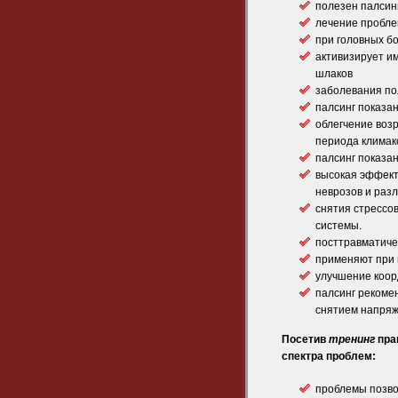
полезен палсин
лечение пробле
при головных бо
активизирует и
шлаков
заболевания п
палсинг показа
облегчение воз
периода климак
палсинг показа
высокая эффекти
неврозов и раз
снятия стрессо
системы.
посттравматичес
применяют при 
улучшение коо
палсинг рекоме
снятием напряж
Посетив
тренинг
пра
спектра проблем:
проблемы позвон