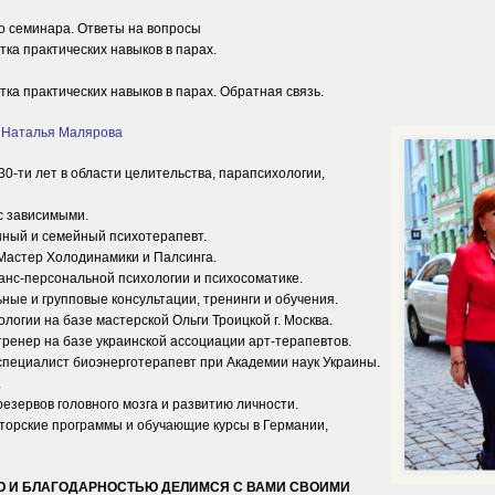
ло семинара. Ответы на вопросы
тка практических навыков в парах.
отка практических навыков в парах. Обратная связь.
:
Наталья Малярова
 30-ти лет в области целительства, парапсихологии,
с зависимыми.
ный и семейный психотерапевт.
астер Холодинамики и Палсинга.
анс-персональной психологии и психосоматике.
ные и групповые консультации, тренинги и обучения.
логии на базе мастерской Ольги Троицкой г. Москва.
енер на базе украинской ассоциации арт-терапевтов.
ециалист биоэнерготерапевт при Академии наук Украины.
.
езервов головного мозга и развитию личности.
вторские программы и обучающие курсы в Германии,
 И БЛАГОДАРНОСТЬЮ ДЕЛИМСЯ С ВАМИ СВОИМИ