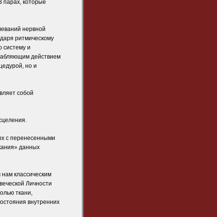
В парах, которые
леваний нервной
одаря ритмическому
 систему и
слабляющим действием
цедурой, но и
вляет собой
сцеления.
ых с перенесенными
скания» данных
 нам классическим
овеческой Личности
олью ткани,
состояния внутренних