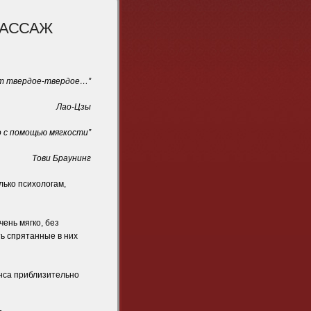
МАССАЖ
ет твердое-твердое…”
Лао-Цзы
о с помощью мягкости”
Тови Браунинг
лько психологам,
ень мягко, без
ь спрятанные в них
анса приблизительно