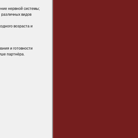
ение нервной системы;
и различных видов
одного возраста и
ания и готовности
душе партнёра.