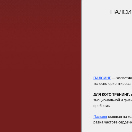
ПАЛСИ
ПАЛСИНГ
— холистиче
телесно-ориентирован
ДЛЯ КОГО ТРЕНИНГ:
эмоциональной и физи
проблемы.
Палсинг
основан на ко
равна частоте сердеч