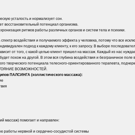
ескую усталость и нормализует сон.
т восстановительный потенциал организма.
нхронизация ритмов работы различных органов и систем тела и психики.
 спектр воздействия и получаемого эффекта у человека, потому что все искл
индивидуален подход к каждому клиенту, к его запросу. В выборе последоват
ависит от того, с какой целью клиент пришел на массаж. Каждый из нас нуждае
 будет похож на другой. В этом вся глубина воздействия и безграничное поле
ого творческого потенциала телесного-ориентированного терапевта, подчер
ТОЯНИЕ ВОЗМОЖНОСТЕЙ.
ипов ПАЛСИНГА (холлистического массажа):
ие
твия
ий массаж) помогает и направлен:
ю работы нервной и сердечно-сосудистой системы