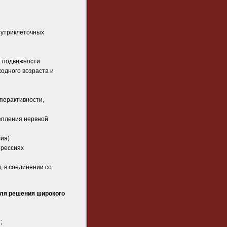
нутриклеточных
и подвижности
одного возраста и
иперактивности,
епления нервной
лия)
прессиях
, в соединении со
для решения широкого
;