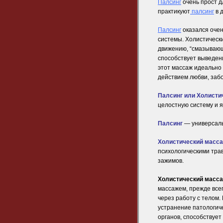
Палсинг
очень прост д
практикуют
палсинг
в 
Палсинг
оказался очен
системы. Холистическ
движению, “смазывающ
способствует выведен
этот массаж идеально 
действием любви, забо
Палсинг или Холисти
целостную систему и 
Палсинг
— универсаль
Холистический масс
психологическими тра
зажимов.
Холистический масс
массажем, прежде все
через работу с телом.
устранение патологиче
органов, способствуе