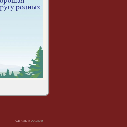
Сделано в
Decollete