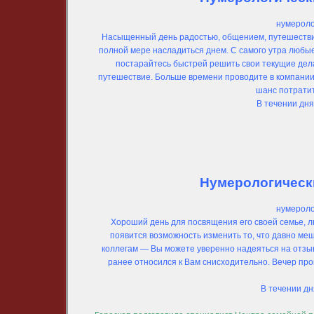
нумероло
Насыщенный день радостью, общением, путешествия
полной мере насладиться днем. С самого утра люб
постарайтесь быстрей решить свои текущие дела 
путешествие. Больше времени проводите в компании 
шанс потрати
В течении дн
Нумерологически
нумероло
Хороший день для посвящения его своей семье, л
появится возможность изменить то, что давно ме
коллегам — Вы можете уверенно надеяться на отзывч
ранее относился к Вам снисходительно. Вечер про
В течении д