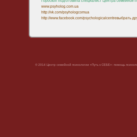
Гороскоп подготовила специалист Центра семейной п
www.psyholog.com.ua
http://vk.com/psyhologcomua
http://www.facebook.com/psychologicalcentre
выбрать др
© 2014 Центр семейной психологии «Путь к СЕБЕ»: помощь психоло