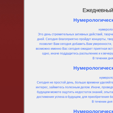
Ежедневный 
Нумерологически
нумеролог
Это день стремительных активных действий, творче
дней. Сегодня благоприятно пройдут концерты, тво
позволит Вам сегодня добавить Вам уверенности,
возможно именно Вас сегодня ожидает приятная встр
одно, иначе поддадитесь распылению и к вечеру
В течении дн
Нумерологически
нумероло
Сегодня не простой день, больше времени уделяйте
интерес, займитесь полезным делом. Иначе, провед
будущем можете ощутить недостаток знаний, опыта 
достижения успеха в будущем, для приобретения бо
В течении дня
Нумерологически