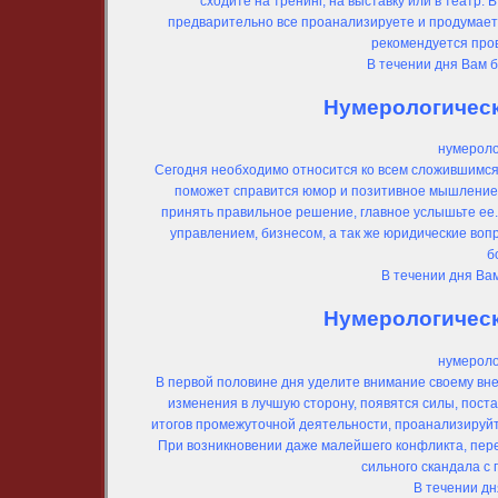
сходите на тренинг, на выставку или в театр.
предварительно все проанализируете и продумает
рекомендуется пров
В течении дня Вам 
Нумерологически
нумероло
Сегодня необходимо относится ко всем сложившимся 
поможет справится юмор и позитивное мышление.
принять правильное решение, главное услышьте ее
управлением, бизнесом, а так же юридические воп
б
В течении дня Ва
Нумерологически
нумероло
В первой половине дня уделите внимание своему вне
изменения в лучшую сторону, появятся силы, пост
итогов промежуточной деятельности, проанализируйт
При возникновении даже малейшего конфликта, перев
сильного скандала с
В течении д