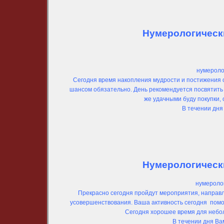
Нумерологически
нумероло
Сегодня время накопления мудрости и постижения с
шансом обязательно. День рекомендуется посвятить 
же удачными буду покупки,
В течении дня
Нумерологически
нумеролог
Прекрасно сегодня пройдут мероприятия, направл
усовершенствования. Ваша активность сегодня помож
Сегодня хорошее время для небо
В течении дня Ва