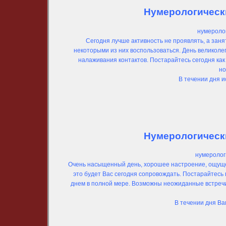
Нумерологически
нумеролог
Сегодня лучше активность не проявлять, а зан
некоторыми из них воспользоваться. День великоле
налаживания контактов. Постарайтесь сегодня ка
но
В течении дня 
Нумерологически
нумеролог
Очень насыщенный день, хорошее настроение, ощуще
это будет Вас сегодня сопровождать. Постарайтесь 
днем в полной мере. Возможны неожиданные встречи
В течении дня Ва