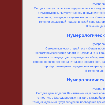
нумеролог
Сегодня следует во всем придерживаться последоват
почувствуете сильную усталость, и неудовлетвор
вечеринки, походы, посещение концертов. Сегодн
течении следующей недели. В такой день благо
В течении дн
Нумерологически
нумеролог
Сегодня
всячески старайтесь избегать проя
бескомпромиссности и злости. В начале дня Вы поч
отвлечься от текущих дел и приведите себя в ровн
сегодня появляется дополнительная возможность за
пройдет наведение порядка, можно приступа
В течении дня
Нумерологически
нумеролог
Сегодня день подарит Вам изменения, и даже есл
отнестись с благодарностью, так как в дальнейше
Сегодня удачными будут экскурсии, проведение врем