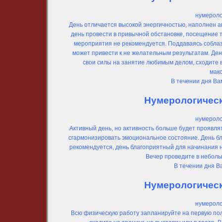
нумероло
День отличается высокой энергичностью, наполнен ак
день провести в привычной обстановке, посещение 
мероприятия не рекомендуется. Поддаваясь соблаз
может привести к не желательным результатам. Де
свои силы на занятие любимым делом, сходите в
мак
В течении дня Ва
Нумерологически
нумероло
Активный день, но активность больше будет проявля
сгармонизировать эмоциональное состояние. День бл
рекомендуется, день благоприятный для начинания н
Вечер проведите в неболь
В течении дня В
Нумерологически
нумероло
Всю физическую работу запланируйте на первую пол