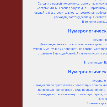
Сегодня в первой половине суток могут возникну
«острые углы». Главная задача дня — гармониза
сделайте благотворительность. Чрезмерная забота 
расходам, поэтому девиз дня «живите
В течении дня ва
Нумерологически
нумеролог
День подведения итогов, и завершения давно 
успешными, лучше их перенести на завтра. Составл
стратегию Ваших действий. А так же отпустите в
В течении дня В
Нумерологически
нумеролог
Сегодня смело приступайте к реализации планов, л
появляться препятствия в виде проявления негат
благодарны ко всем и всему. Если почувствуете, ч
совет
В течении дня