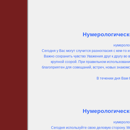
Нумерологически
нумеролог
Сегодня у Вас могут случится разногласия с кем-то
Важно сохранить чувство Уважения друг к другу во
крупной ссорой. При правильном использовани
благоприятен для совещаний, встреч, новых знаком
В течении дня Вам 
Нумерологически
нумеролог
Сегодня используйте свою деловую сторону. М