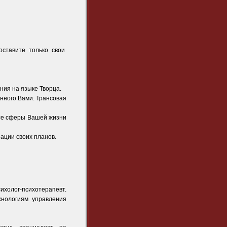
оставите только свои
ния на языке Творца.
нного Вами. Трансовая
все сферы Вашей жизни
ации своих планов.
холог-психотерапевт.
хнологиям управления