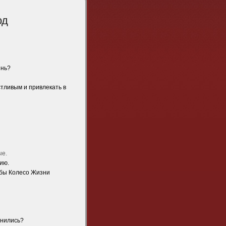
од
знь?
стливым и привлекать в
ые.
ию.
обы Колесо Жизни
лнились?