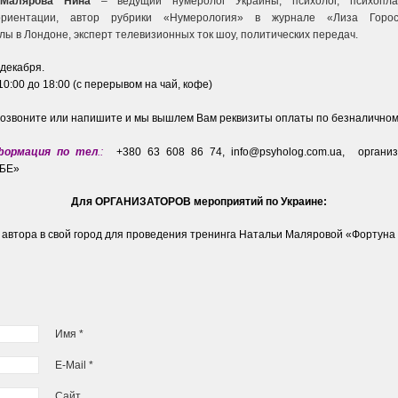
 Малярова Нина
– ведущий нумеролог Украины, психолог, психопла
ориентации, автор рубрики «Нумерология» в журнале «Лиза Гороск
ы в Лондоне, эксперт телевизионных ток шоу, политических передач.
 декабря.
10:00 до 18:00 (с перерывом на чай, кофе)
озвоните или напишите и мы вышлем Вам реквизиты оплаты по безналичному
формация по тел
.:
+380 63 608 86 74, info@psyholog.com.ua, органи
ЕБЕ»
Для ОРГАНИЗАТОРОВ мероприятий по Украине:
 автора в свой город для проведения тренинга Натальи Маляровой «Фортуна
Имя *
E-Mail *
Сайт