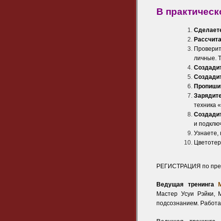
В практическ
Сделает
Рассчит
Проверит
личные. 
Создади
Создади
Пропиши
Зарядит
техника 
Создади
и подключ
Узнаете,
Цветотер
РЕГИСТРАЦИЯ по пред
Ведущая тренинга
Мастер Усуи Рэйки, 
подсознанием. Работа