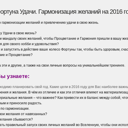
ортуна Удачи. Гармонизация желаний на 2016 г
о гармонизации желаний и привлечению удачи в свою жизнь.
у Удачи в свою жизнь?
ли мандалу своих желаний, чтобы Процветание и Гармония пришли в вашу жи
я для своего хобби и удовольствия?
 и запустить в действие ваше колесо Фортуны так, чтобы быть здоровым, сча
чие и Процветание?
 эти и другие, а также на свои личные вопросы на уникальнейшем тренинге.
Вы узнаете:
бходимо планировать свой год. Какие цели в 2016 году для Вас наиболее важн
ения и желания. В чём их отличие и как эти отличия влияют на материализац
ериальные желания – что важнее? Как привести их в баланс между собой, чт
ным и приносило радость.
по гармонизации.
свои желания от навязанных?
желания сбываются?
лать правильный запуск своих личных желаний во Вселенную, чтобы они испо