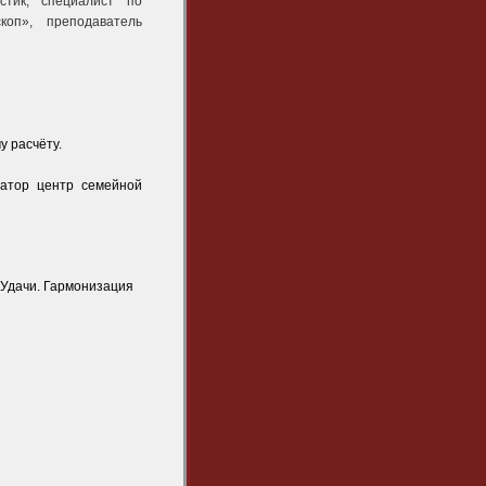
стик, специалист по
оп», преподаватель
 расчёту.
затор центр семейной
 Удачи. Гармонизация