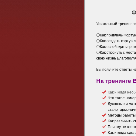
Ф
Уникальный тренинг п
⚪Как привлечь Фортун
⚪Как создать карту и
⚪Как освободить врем
⚪Как стронуть с места
свою жизнь Благополу
Вы получите ответы на
На тренинге 
Как и когда нео
Что такое намер
Духовные и мат
стало гармонич
Методы работы 
Как различить 
Почему не все 
Как и когда сде