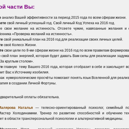
ой части Вы:
е
анализ Вашей эффективности за период 2015 года по всем сферам жизни.
аете
свой личный успешный год. Свой личный Код Успеха на 2016 год.
е свои желание на истинность. Отсеете чужие, навязанные желания и 
Техника «Проверка желаний на истинность».
те
свой уникальный план на 2016 год для реализации своих личных целей.
те
своё Колесо Жизни.
те
свои цели по 8-ми сферам жизни на 2016 год по всем правилам формирова
е
свой план энергией, которая будет давать Вам силы для реализации задума
«За круглым столом».
те
главную тему Вашего 2016 года, которая отобразит в себе и закольцует 
ит Вас к Источнику изобилия.
 как нумерологические просчёты помогают понять язык Вселенной для реализ
апия в создании Личной Фортуны.
варительной оплаты обязательна.
Малярова Наталья
—
телесно-ориентированный психолог, семейный пси
Мастер Холодинамики. Тренер по развитию способностей и обучению те
ет в области трансперсональной психологии и альтернативной медицины.