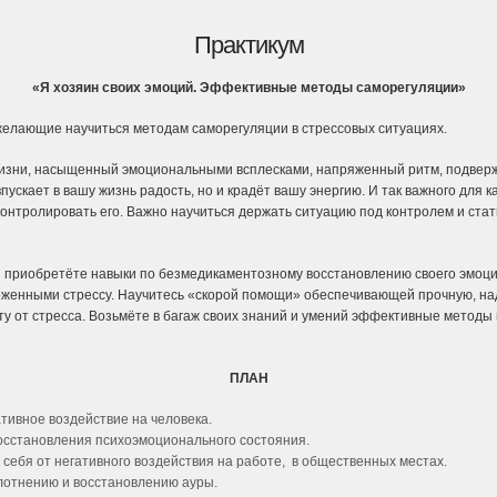
Практикум
«Я хозяин своих эмоций. Эффективные методы саморегуляции»
елающие научиться методам саморегуляции в стрессовых ситуациях.
зни, насыщенный эмоциональными всплесками, напряженный ритм, подверж
впускает в вашу жизнь радость, но и крадёт вашу энергию. И так важного для 
контролировать его. Важно научиться держать ситуацию под контролем и стат
ы приобретёте навыки по безмедикаментозному восстановлению своего эмоци
женными стрессу. Научитесь «скорой помощи» обеспечивающей прочную, на
у от стресса. Возьмёте в багаж своих знаний и умений эффективные методы 
ПЛАН
ативное воздействие на человека.
осстановления психоэмоционального состояния.
себя от негативного воздействия на работе, в общественных местах.
лотнению и восстановлению ауры.