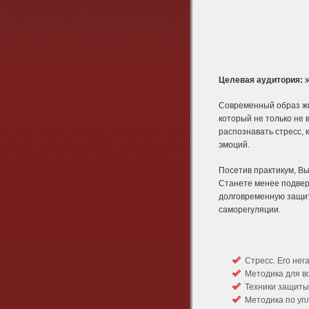
Целевая аудитория:
ж
Современный образ жи
который не только не 
распознавать стресс, 
эмоций.
Посетив практикум, В
Станете менее подвер
долговременную защит
саморегуляции.
Стресс. Его нег
Методика для в
Техники защиты 
Методика по уп