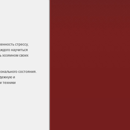
енность стрессу,
каждого научиться
ь хозяином своих
онального состояния.
дежную и
и техники