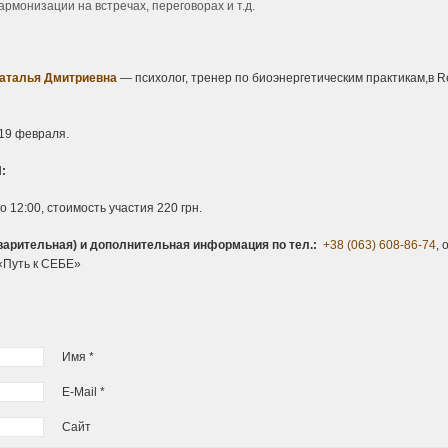
рмонизации на встречах, переговорах и т.д.
аталья Дмитриевна
— психолог, тренер по биоэнергетическим практикам,в Rei
19 февраля.
:
о 12:00, стоимость участия 220 грн.
рительная) и дополнительная информация по тел.:
+38 (063) 608-86-74
,
«Путь к СЕБЕ»
Имя *
E-Mail *
Сайт